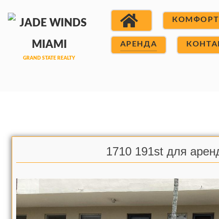
КОМФОР
АРЕНДА
КОНТА
1710 191st для арен