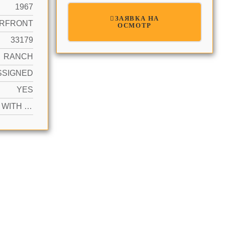
1967
ЗАЯВКА НА
RFRONT
ОСМОТР
33179
RANCH
SSIGNED
YES
ACTIVE WITH CONTRACT