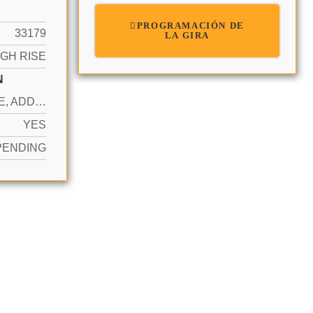
PROGRAMACIÓN DE
33179
LA GIRA
IGH RISE
N
1 SPACE, ADDITIONAL SPACES AVAILABLE, ASSIGNED, GUEST
YES
PENDING