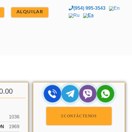
(954) 995-3543
En
ALQUILAR
Ru
Es
0.00
CONTÁCTENOS
1036
ÓN
1969