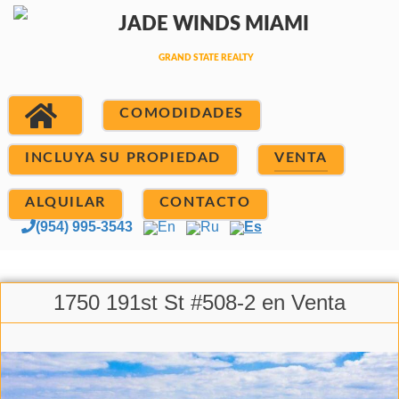
COMODIDADES
INCLUYA SU PROPIEDAD
VENTA
ALQUILAR
CONTACTO
(954) 995-3543
En
Ru
Es
1750 191st St #508-2 en Venta