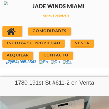
COMODIDADES
INCLUYA SU PROPIEDAD
VENTA
ALQUILAR
CONTACTO
(954) 995-3543
En
Ru
Es
1780 191st St #611-2 en Venta