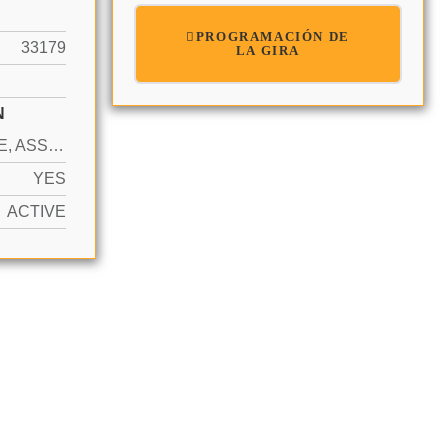
PROGRAMACIÓN DE
33179
LA GIRA
N
1 SPACE, ASSIGNED, GUEST
YES
ACTIVE