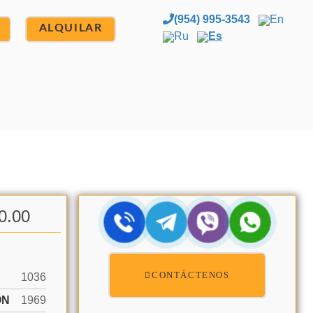
(954) 995-3543
En
ALQUILAR
Ru
Es
0.00
CONTÁCTENOS
1036
ÓN
1969