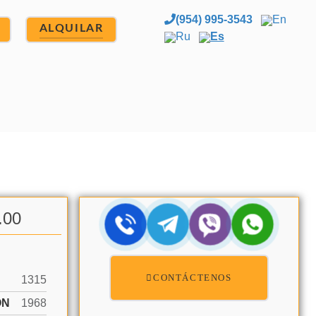
(954) 995-3543
En
ALQUILAR
Ru
Es
.00
CONTÁCTENOS
1315
ÓN
1968