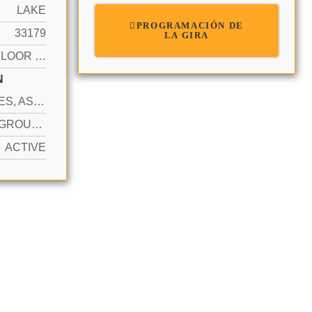
LAKE
PROGRAMACIÓN DE
33179
LA GIRA
FIRST FLOOR ENTRY
N
2 SPACES, ASSIGNED, UNASSIGNED, LIMITED # OF VEHICLE, NO RV/BOATS, NO TRUCKS/TRAILERS
YES IN GROUND, COMMUNITY, HEATED
ACTIVE