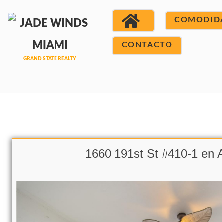
COMODID
CONTACTO
1660 191st St #410-1 en A